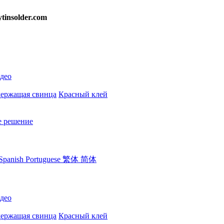
ytinsolder.com
део
держащая свинца
Красный клей
е решение
Spanish
Portuguese
繁体
简体
део
держащая свинца
Красный клей