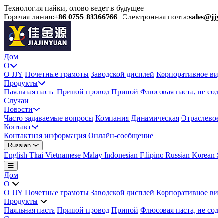
Технология пайки, олово ведет в будущее
Горячая линия:
+86 0755-88366766
|
Электронная почта:
sales@jj
Дом
О
О JJY
Почетные грамоты
Заводской дисплей
Корпоративное ви
Продукты
Паяльная паста
Припой провод
Припой
Флюсовая паста, не со
Случаи
Новости
Часто задаваемые вопросы
Компания Динамическая
Отраслево
Контакт
Контактная информация
Онлайн-сообщение
Russian
English
Thai
Vietnamese
Malay
Indonesian
Filipino
Russian
Korean
Дом
О
О JJY
Почетные грамоты
Заводской дисплей
Корпоративное ви
Продукты
Паяльная паста
Припой провод
Припой
Флюсовая паста, не со